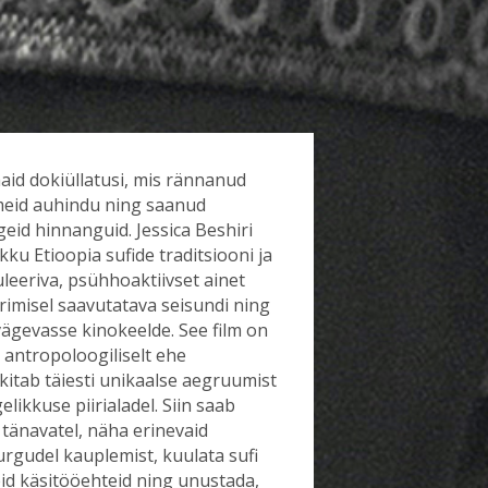
aid dokiüllatusi, mis rännanud
tmeid auhindu ning saanud
rgeid hinnanguid. Jessica Beshiri
ku Etioopia sufide traditsiooni ja
leeriva, psühhoaktiivset ainet
ärimisel saavutatava seisundi ning
vägevasse kinokeelde. See film on
i antropoloogiliselt ehe
itab täiesti unikaalse aegruumist
elikkuse piirialadel. Siin saab
a tänavatel, näha erinevaid
urgudel kauplemist, kuulata sufi
id käsitööehteid ning unustada,