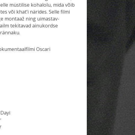
elle müstilise kohalolu, mida võib
s või khat’i närides. Selle filmi
ge montaaž ning uimastav-
ailm tekitavad ainukordse
 rännaku.
okumentaalfilmi Oscari
 Dayi
r
r