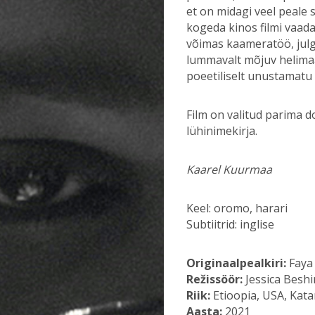
et on midagi veel peale s
kogeda kinos filmi vaadate
võimas kaameratöö, jul
lummavalt mõjuv helima
poeetiliselt unustamatu
Film on valitud parima d
lühinimekirja.
Kaarel Kuurmaa
Keel: oromo, harari
Subtiitrid: inglise
Originaalpealkiri:
Faya
Režissöör:
Jessica Beshi
Riik:
Etioopia, USA, Kata
Aasta:
2021