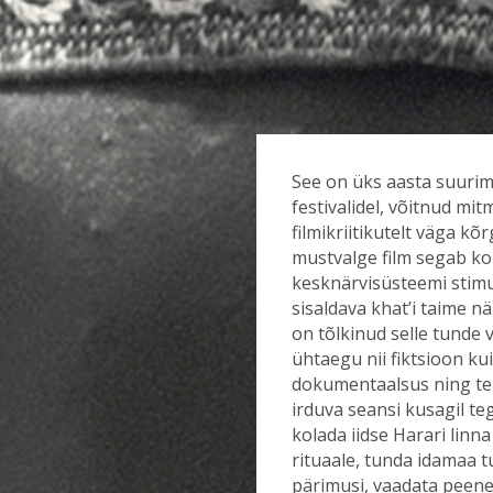
See on üks aasta suurim
festivalidel, võitnud mi
filmikriitikutelt väga kõ
mustvalge film segab kok
kesknärvisüsteemi stimu
sisaldava khat’i taime n
on tõlkinud selle tunde 
ühtaegu nii fiktsioon ku
dokumentaalsus ning tek
irduva seansi kusagil teg
kolada iidse Harari linn
rituaale, tunda idamaa t
pärimusi, vaadata peene