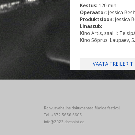
Kestus:
120 min
Operaator:
Jessica Besh
Produktsioon:
Jessica B
Linastub:
Kino Artis, saal 1: Teisip
Kino Sõprus: Laupäev, 5.
VAATA TREILERIT
Rahvusvaheline dokumentaalfilmide festival
Tel: +372 5656 6605
info@2022.docpoint.ee